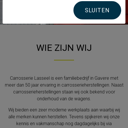
SLUITEN
WIE ZIJN WIJ
Carrosserie Lasseel is een familiebedrijf in Gavere met
meer dan 50 jaar ervaring in carrosserieherstellingen. Naast
carrosserieherstellingen staan wij ook bekend voor
onderhoud van de wagens.
Wij bieden een zeer moderne werkplaats aan waarbij wij
alle merken kunnen herstellen. Tevens spijkeren wij onze
kennis en vakmanschap nog dagdagelijks bij via