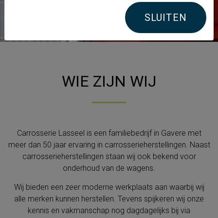
SLUITEN
WIE ZIJN WIJ
Carrosserie Lasseel is een familiebedrijf in Gavere met
meer dan 50 jaar ervaring in carrosserieherstellingen. Naast
carrosserieherstellingen staan wij ook bekend voor
onderhoud van de wagens.
Wij bieden een zeer moderne werkplaats aan waarbij wij
alle merken kunnen herstellen. Tevens spijkeren wij onze
kennis en vakmanschap nog dagdagelijks bij via