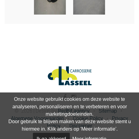
Onze website gebruikt cookies om deze website te
analyseren, personaliseren en te verbeteren en voor
©
2026
|
Design by
RedBit.agency
•
Sitemap
•
marketingdoeleinden.
Algemene Voorwaarden
•
Cookie Policy
•
Privacy
Door gebruik te blijven maken van deze website stemt u
Policy
•
Disclaimer
hiermee in. Klik anders op 'Meer informatie'.
Ik ga akkoord
Meer informatie